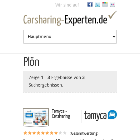
Jump to navigation
Wir sind auf
Plön
Zeige
1
-
3
Ergebnisse von
3
Suchergebnissen.
Tamyca -
Carsharing
(Gesamtwertung)