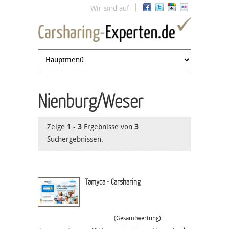
Jump to navigation
Wir sind auf
Nienburg/Weser
Zeige
1
-
3
Ergebnisse von
3
Suchergebnissen.
Tamyca - Carsharing
(Gesamtwertung)