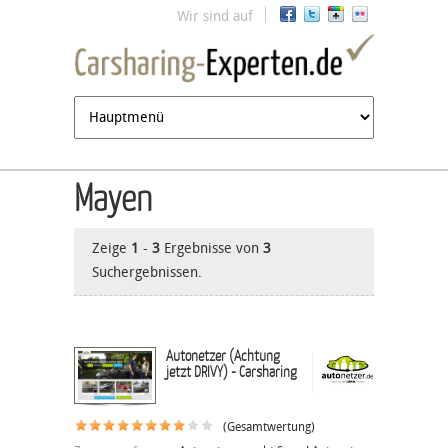
Jump to navigation
Wir sind auf
Mayen
Zeige
1
-
3
Ergebnisse von
3
Suchergebnissen.
Autonetzer (Achtung
jetzt DRIVY) - Carsharing
(Gesamtwertung)