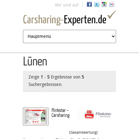
Jump to navigation
Wir sind auf
Lünen
Zeige
1
-
5
Ergebnisse von
5
Suchergebnissen.
Flinkster -
Carsharing
(Gesamtwertung)