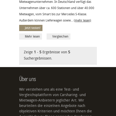
Mietwagenunternehmen. In Deutschland verfügt das
Unternehmen über ca. 600 Stationen und über 40.000
Mietwagen, vom Smart bis zur Mercedes S-Klasse.
Außerdem können Lieferwagen sowie...
(mehr lesen)
Jetzt testen!
Mehr lesen
Vergleichen
Zeige
1
-
5
Ergebnisse von
5
Suchergebnissen.
Über uns
Wir verstehen uns als eine Test- und
Vergleichsplattform von Carsharing- und
Mietwagen-Anbietern jeglicher Art. Wir
beurteilen die einzelnen Angebote nach
objektiven Kriterien und möchten Ihnen die