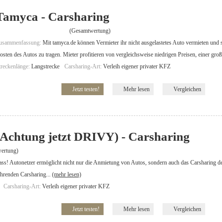
Tamyca - Carsharing
(Gesamtwertung)
usammenfassung:
Mit tamyca.de können Vermieter ihr nicht ausgelastetes Auto vermieten und
osten des Autos zu tragen. Mieter profitieren von vergleichsweise niedrigen Preisen, einer groß
treckenlänge:
Langstrecke
Carsharing-Art:
Verleih eigener privater KFZ
Jetzt testen!
Mehr lesen
Vergleichen
(Achtung jetzt DRIVY) - Carsharing
ertung)
ss! Autonetzer ermöglicht nicht nur die Anmietung von Autos, sondern auch das Carsharing des
ührenden Carsharing...
(mehr lesen)
Carsharing-Art:
Verleih eigener privater KFZ
Jetzt testen!
Mehr lesen
Vergleichen