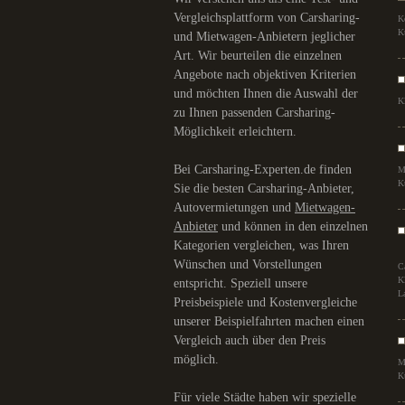
Vergleichsplattform von Carsharing-
K
K
und Mietwagen-Anbietern jeglicher
Art. Wir beurteilen die einzelnen
Angebote nach objektiven Kriterien
und möchten Ihnen die Auswahl der
K
zu Ihnen passenden Carsharing-
Möglichkeit erleichtern.
Bei Carsharing-Experten.de finden
M
K
Sie die besten Carsharing-Anbieter,
Autovermietungen und
Mietwagen-
Anbieter
und können in den einzelnen
Kategorien vergleichen, was Ihren
Wünschen und Vorstellungen
C
K
entspricht. Speziell unsere
L
Preisbeispiele und Kostenvergleiche
unserer Beispielfahrten machen einen
Vergleich auch über den Preis
möglich.
M
K
Für viele Städte haben wir spezielle