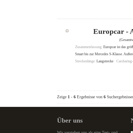
Europcar - 
(Gesamtw
Zusammenfassung:
Europcar ist das gr
Smart bis zur Mercedes S-Klasse. Auße
Streckenlänge:
Langstrecke
Carsharing
Zeige
1
-
6
Ergebnisse von
6
Suchergebnisse
Über uns
Wir verstehen uns als eine Test- und