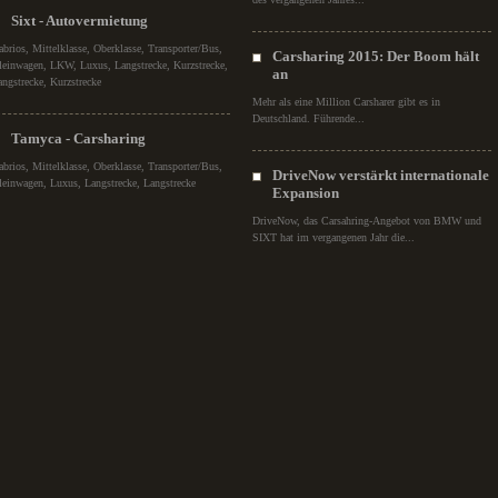
Sixt - Autovermietung
abrios, Mittelklasse, Oberklasse, Transporter/Bus,
Carsharing 2015: Der Boom hält
leinwagen, LKW, Luxus, Langstrecke, Kurzstrecke,
an
angstrecke, Kurzstrecke
Mehr als eine Million Carsharer gibt es in
Deutschland. Führende...
Tamyca - Carsharing
abrios, Mittelklasse, Oberklasse, Transporter/Bus,
DriveNow verstärkt internationale
leinwagen, Luxus, Langstrecke, Langstrecke
Expansion
DriveNow, das Carsahring-Angebot von BMW und
SIXT hat im vergangenen Jahr die...