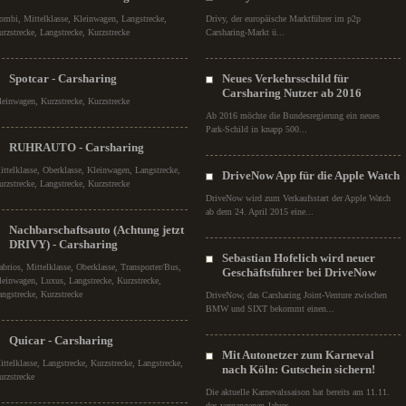
ombi, Mittelklasse, Kleinwagen, Langstrecke,
Drivy, der europäische Marktführer im p2p
urzstrecke, Langstrecke, Kurzstrecke
Carsharing-Markt ü...
Spotcar - Carsharing
Neues Verkehrsschild für
Carsharing Nutzer ab 2016
leinwagen, Kurzstrecke, Kurzstrecke
Ab 2016 möchte die Bundesregierung ein neues
Park-Schild in knapp 500...
RUHRAUTO - Carsharing
ittelklasse, Oberklasse, Kleinwagen, Langstrecke,
DriveNow App für die Apple Watch
urzstrecke, Langstrecke, Kurzstrecke
DriveNow wird zum Verkaufsstart der Apple Watch
ab dem 24. April 2015 eine...
Nachbarschaftsauto (Achtung jetzt
DRIVY) - Carsharing
Sebastian Hofelich wird neuer
abrios, Mittelklasse, Oberklasse, Transporter/Bus,
Geschäftsführer bei DriveNow
leinwagen, Luxus, Langstrecke, Kurzstrecke,
angstrecke, Kurzstrecke
DriveNow, das Carsharing Joint-Venture zwischen
BMW und SIXT bekommt einen...
Quicar - Carsharing
Mit Autonetzer zum Karneval
ittelklasse, Langstrecke, Kurzstrecke, Langstrecke,
nach Köln: Gutschein sichern!
urzstrecke
Die aktuelle Karnevalssaison hat bereits am 11.11.
des vergangenen Jahres...