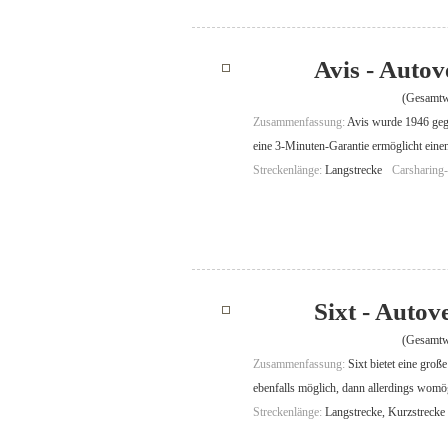
Avis - Auto
(Gesamtw
Zusammenfassung:
Avis wurde 1946 gegr
eine 3-Minuten-Garantie ermöglicht einen
Streckenlänge:
Langstrecke
Carsharing
Sixt - Auto
(Gesamtw
Zusammenfassung:
Sixt bietet eine gro
ebenfalls möglich, dann allerdings womögl
Streckenlänge:
Langstrecke, Kurzstrecke