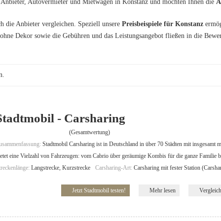
-Anbieter, Autovermieter und Mietwagen in Konstanz und möchten Ihnen die
A
h die Anbieter vergleichen. Speziell unsere
Preisbeispiele für Konstanz
ermög
ohne Dekor sowie die Gebühren und das Leistungsangebot fließen in die Bewer
n.
Stadtmobil - Carsharing
(Gesamtwertung)
usammenfassung:
Stadtmobil Carsharing ist in Deutschland in über 70 Städten mit insgesamt m
ietet eine Vielzahl von Fahrzeugen: vom Cabrio über geräumige Kombis für die ganze Familie b
treckenlänge:
Langstrecke, Kurzstrecke
Carsharing-Art:
Carsharing mit fester Station (Carsha
Jetzt Stadtmobil testen!
Mehr lesen
Vergleic