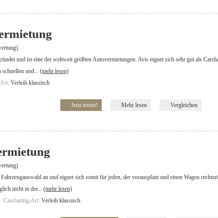
vermietung
ertung)
ündet und ist eine der weltweit größten Autovermietungen. Avis eignet sich sehr gut als Cars
 schnellen und...
(mehr lesen)
-Art:
Verleih klassisch
Jetzt testen!
Mehr lesen
Vergleichen
vermietung
ertung)
ße Fahrzeugauswahl an und eignet sich somit für jeden, der vorausplant und einen Wagen rechtze
ich nicht in der...
(mehr lesen)
Carsharing-Art:
Verleih klassisch