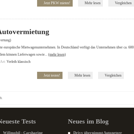
Jetzt PKW mieten!
Mehr lesen
Vergleichen
Autovermietung
ertung)
ößte europäische Mietwagenunternehmen. In Deutschland verfügt das Unternehmen über ca. 60
rdem können Lieferwagen sowie...
(mehr lesen)
-Art:
Verleih klassisch
Jetzt testen!
Mehr lesen
Vergleichen
n.
Neueste Tests
Neues im Blog
Willmobil - Carsharing
Drivy übernimmt Autonetzer