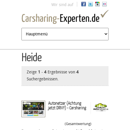
Jump to navigation
Wir sind auf
Heide
Zeige
1
-
4
Ergebnisse von
4
Suchergebnissen.
Autonetzer (Achtung
jetzt DRIVY) - Carsharing
(Gesamtwertung)