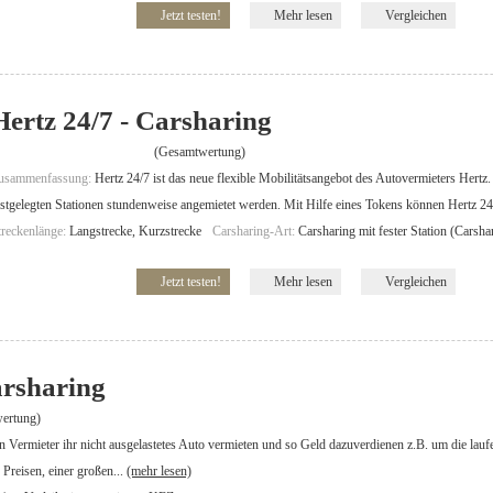
Jetzt testen!
Mehr lesen
Vergleichen
Hertz 24/7 - Carsharing
(Gesamtwertung)
usammenfassung:
Hertz 24/7 ist das neue flexible Mobilitätsangebot des Autovermieters Hertz
estgelegten Stationen stundenweise angemietet werden. Mit Hilfe eines Tokens können Hertz 24
treckenlänge:
Langstrecke, Kurzstrecke
Carsharing-Art:
Carsharing mit fester Station (Carsha
Jetzt testen!
Mehr lesen
Vergleichen
rsharing
ertung)
 Vermieter ihr nicht ausgelastetes Auto vermieten und so Geld dazuverdienen z.B. um die lauf
 Preisen, einer großen...
(mehr lesen)