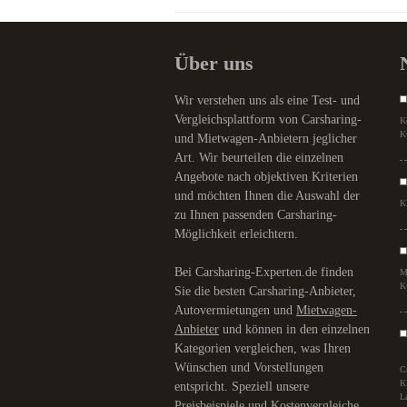
Über uns
Wir verstehen uns als eine Test- und
Vergleichsplattform von Carsharing-
K
K
und Mietwagen-Anbietern jeglicher
Art. Wir beurteilen die einzelnen
Angebote nach objektiven Kriterien
und möchten Ihnen die Auswahl der
K
zu Ihnen passenden Carsharing-
Möglichkeit erleichtern.
Bei Carsharing-Experten.de finden
M
K
Sie die besten Carsharing-Anbieter,
Autovermietungen und
Mietwagen-
Anbieter
und können in den einzelnen
Kategorien vergleichen, was Ihren
Wünschen und Vorstellungen
C
K
entspricht. Speziell unsere
L
Preisbeispiele und Kostenvergleiche