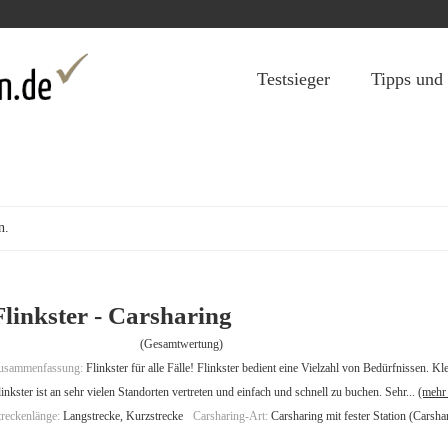
Jump to navigation
Testsieger
Tipps und
n.
Flinkster - Carsharing
(Gesamtwertung)
usammenfassung:
Flinkster für alle Fälle! Flinkster bedient eine Vielzahl von Bedürfnissen. Kl
linkster ist an sehr vielen Standorten vertreten und einfach und schnell zu buchen. Sehr...
(mehr 
treckenlänge:
Langstrecke, Kurzstrecke
Carsharing-Art:
Carsharing mit fester Station (Carsha