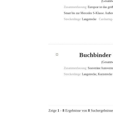
(Gesamtw
Zusammenfassung:
Europcar ist das gr
Smart bis zur Mercedes S-Klasse. Auße
Streckenlänge:
Langstrecke
Carsharing
Buchbinder 
(Gesamtw
Zusammenfassung:
Souveräne Autovermie
Streckenlänge:
Langstrecke, Kurzstrecke
Zeige
1
-
8
Ergebnisse von
8
Suchergebnisse