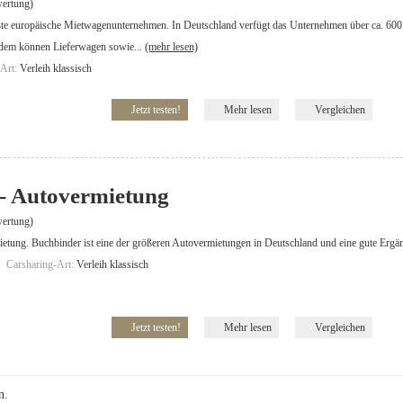
ertung)
ößte europäische Mietwagenunternehmen. In Deutschland verfügt das Unternehmen über ca. 60
rdem können Lieferwagen sowie...
(mehr lesen)
-Art:
Verleih klassisch
Jetzt testen!
Mehr lesen
Vergleichen
- Autovermietung
ertung)
tung. Buchbinder ist eine der größeren Autovermietungen in Deutschland und eine gute Ergän
Carsharing-Art:
Verleih klassisch
Jetzt testen!
Mehr lesen
Vergleichen
n.