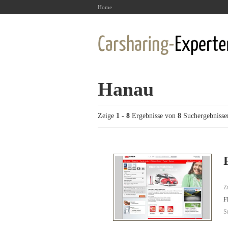
Home
Hanau
Zeige
1
-
8
Ergebnisse von
8
Suchergebnisse
Z
F
S