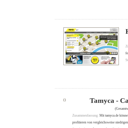
Z
f
S
Tamyca - Ca
(Gesamtw
Zusammenfassung:
Mit tamyca.de können
profitieren von vergleichsweise niedrigen