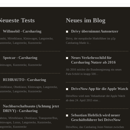
Neueste Tests
Neues im Blog
Willmobil - Carsharing
Drivy übernimmt Autonetzer
ombi, Mittelklasse, Kleinwagen, Langstrecke,
Drivy, der europäische Marktführer im p2p
urzstrecke, Langstrecke, Kurzstrecke
Carsharing-Markt ü...
Spotcar - Carsharing
Neues Verkehrsschild für
Carsharing Nutzer ab 2016
leinwagen, Kurzstrecke, Kurzstrecke
Ab 2016 möchte die Bundesregierung ein neues
Park-Schild in knapp 500...
RUHRAUTO - Carsharing
ittelklasse, Oberklasse, Kleinwagen, Langstrecke,
DriveNow App für die Apple Watch
urzstrecke, Langstrecke, Kurzstrecke
DriveNow wird zum Verkaufsstart der Apple Watch
ab dem 24. April 2015 eine...
Nachbarschaftsauto (Achtung jetzt
DRIVY) - Carsharing
Sebastian Hofelich wird neuer
abrios, Mittelklasse, Oberklasse, Transporter/Bus,
Geschäftsführer bei DriveNow
leinwagen, Luxus, Langstrecke, Kurzstrecke,
angstrecke, Kurzstrecke
DriveNow, das Carsharing Joint-Venture zwischen