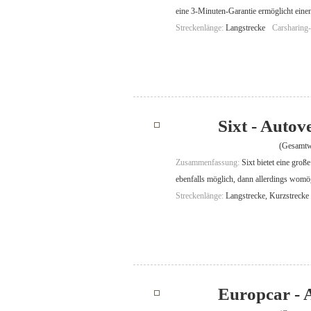
eine 3-Minuten-Garantie ermöglicht einen
Streckenlänge:
Langstrecke
Carsharing
Sixt - Auto
(Gesamtw
Zusammenfassung:
Sixt bietet eine gro
ebenfalls möglich, dann allerdings womögl
Streckenlänge:
Langstrecke, Kurzstrecke
Europcar - 