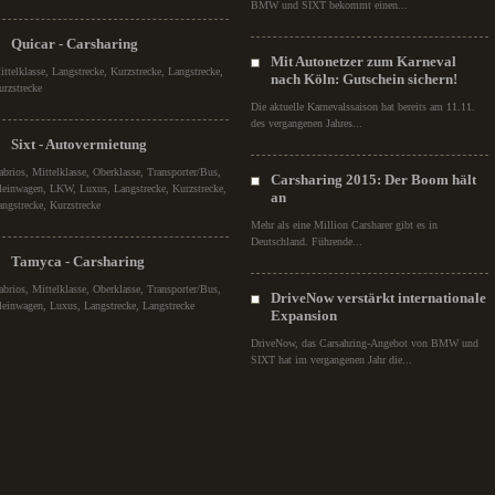
BMW und SIXT bekommt einen...
Quicar - Carsharing
Mit Autonetzer zum Karneval
ittelklasse, Langstrecke, Kurzstrecke, Langstrecke,
nach Köln: Gutschein sichern!
urzstrecke
Die aktuelle Karnevalssaison hat bereits am 11.11.
des vergangenen Jahres...
Sixt - Autovermietung
abrios, Mittelklasse, Oberklasse, Transporter/Bus,
Carsharing 2015: Der Boom hält
leinwagen, LKW, Luxus, Langstrecke, Kurzstrecke,
an
angstrecke, Kurzstrecke
Mehr als eine Million Carsharer gibt es in
Deutschland. Führende...
Tamyca - Carsharing
abrios, Mittelklasse, Oberklasse, Transporter/Bus,
DriveNow verstärkt internationale
leinwagen, Luxus, Langstrecke, Langstrecke
Expansion
DriveNow, das Carsahring-Angebot von BMW und
SIXT hat im vergangenen Jahr die...