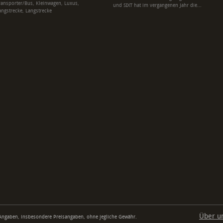
ransporter/Bus, Kleinwagen, Luxus,
und SIXT hat im vergangenen Jahr die...
angstrecke, Langstrecke
Über u
Angaben, insbesondere Preisangaben, ohne jegliche Gewähr.