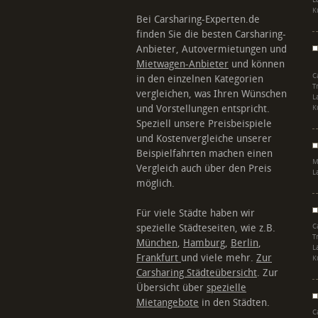
L
K
Bei Carsharing-Experten.de
finden Sie die besten Carsharing-
Anbieter, Autovermietungen und
Mietwagen-Anbieter
und können
C
in den einzelnen Kategorien
T
vergleichen, was Ihren Wünschen
L
und Vorstellungen entspricht.
K
Speziell unsere Preisbeispiele
und Kostenvergleiche unserer
Beispielfahrten machen einen
M
Vergleich auch über den Preis
L
möglich.
Für viele Städte haben wir
spezielle Städteseiten, wie z.B.
C
T
München
,
Hamburg
,
Berlin
,
L
Frankfurt
und viele mehr.
Zur
K
Carsharing Städteübersicht
. Zur
Übersicht über
spezielle
Mietangebote
in den Städten.
C