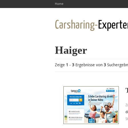
Home
Haiger
Zeige
1
-
3
Ergebnisse von
3
Suchergebn
Z
d
S