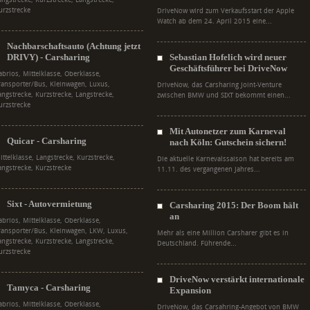
angstrecke, Kurzstrecke, Langstrecke,
urzstrecke
DriveNow wird zum Verkaufsstart der Apple
Watch ab dem 24. April 2015 eine...
Nachbarschaftsauto (Achtung jetzt
DRIVY) - Carsharing
Sebastian Hofelich wird neuer
Geschäftsführer bei DriveNow
abrios, Mittelklasse, Oberklasse,
ransporter/Bus, Kleinwagen, Luxus,
DriveNow, das Carsharing Joint-Venture
angstrecke, Kurzstrecke, Langstrecke,
zwischen BMW und SIXT bekommt einen...
urzstrecke
Mit Autonetzer zum Karneval
Quicar - Carsharing
nach Köln: Gutschein sichern!
ittelklasse, Langstrecke, Kurzstrecke,
Die aktuelle Karnevalssaison hat bereits am
angstrecke, Kurzstrecke
11.11. des vergangenen Jahres...
Sixt - Autovermietung
Carsharing 2015: Der Boom hält
an
abrios, Mittelklasse, Oberklasse,
ransporter/Bus, Kleinwagen, LKW, Luxus,
Mehr als eine Million Carsharer gibt es in
angstrecke, Kurzstrecke, Langstrecke,
Deutschland. Führende...
urzstrecke
DriveNow verstärkt internationale
Tamyca - Carsharing
Expansion
abrios, Mittelklasse, Oberklasse,
DriveNow, das Carsahring-Angebot von BMW