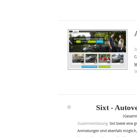
Z
C
l
S
Sixt - Auto
(Gesamtw
Zusammenfassung:
Sixt bietet eine
Anmietungen sind ebenfalls möglich, 