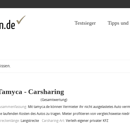
Jump to navigation
Testsieger
Tipps und
issen.
Tamyca - Carsharing
(Gesamtwertung)
usammenfassung:
Mit tamyca.de können Vermieter ihr nicht ausgelastetes Auto ver
ie laufenden Kosten des Autos zu tragen. Mieter profitieren von vergleichsweise niedr
treckenlänge:
Langstrecke
Carsharing-Art:
Verleih eigener privater KFZ