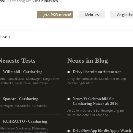
cke
Carsharing-Art:
Verleih klassisch
Jetzt PKW mieten!
Mehr lesen
Vergleich
issen.
Neueste Tests
Neues im Blog
Willmobil - Carsharing
Drivy übernimmt Autonetzer
ombi, Mittelklasse, Kleinwagen, Langstrecke,
Drivy, der europäische Marktführer im p2p
urzstrecke, Langstrecke, Kurzstrecke
Carsharing-Markt ü...
Spotcar - Carsharing
Neues Verkehrsschild für
Carsharing Nutzer ab 2016
leinwagen, Kurzstrecke, Kurzstrecke
Ab 2016 möchte die Bundesregierung ein
neues Park-Schild in knapp 500...
RUHRAUTO - Carsharing
ittelklasse, Oberklasse, Kleinwagen,
DriveNow App für die Apple Watch