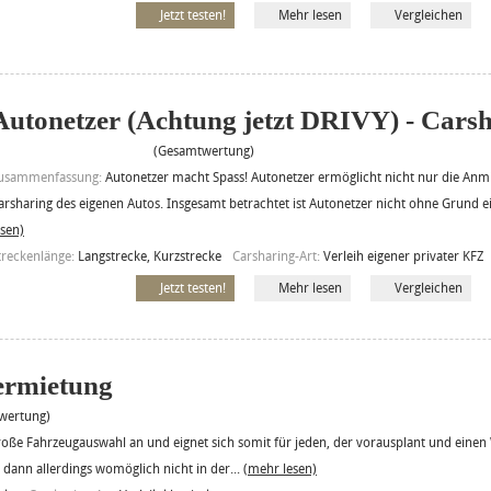
Jetzt testen!
Mehr lesen
Vergleichen
Autonetzer (Achtung jetzt DRIVY) - Cars
(Gesamtwertung)
usammenfassung:
Autonetzer macht Spass! Autonetzer ermöglicht nicht nur die Anm
arsharing des eigenen Autos. Insgesamt betrachtet ist Autonetzer nicht ohne Grund e
esen)
treckenlänge:
Langstrecke, Kurzstrecke
Carsharing-Art:
Verleih eigener privater KFZ
Jetzt testen!
Mehr lesen
Vergleichen
vermietung
ertung)
 große Fahrzeugauswahl an und eignet sich somit für jeden, der vorausplant und einen
dann allerdings womöglich nicht in der...
(mehr lesen)