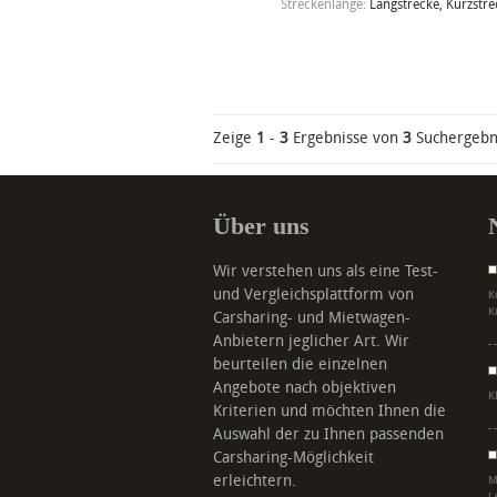
Streckenlänge:
Langstrecke, Kurzstre
Zeige
1
-
3
Ergebnisse von
3
Suchergebn
Über uns
Wir verstehen uns als eine Test-
und Vergleichsplattform von
K
K
Carsharing- und Mietwagen-
Anbietern jeglicher Art. Wir
beurteilen die einzelnen
Angebote nach objektiven
K
Kriterien und möchten Ihnen die
Auswahl der zu Ihnen passenden
Carsharing-Möglichkeit
erleichtern.
M