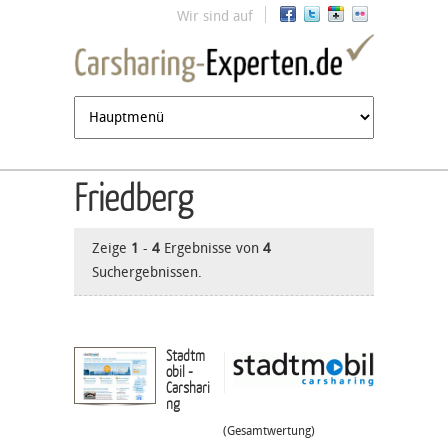
Jump to navigation
Wir sind auf
Friedberg
Zeige
1
-
4
Ergebnisse von
4
Suchergebnissen.
Stadtm
obil -
Carshari
ng
(Gesamtwertung)