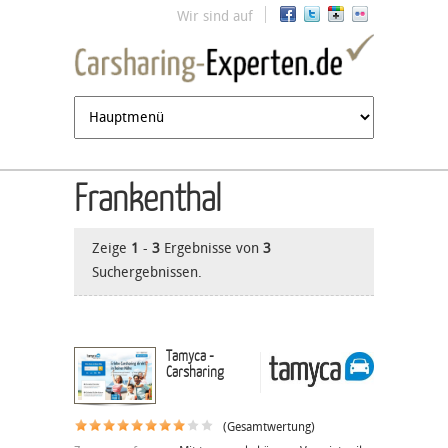
Jump to navigation
Wir sind auf
Frankenthal
Zeige
1
-
3
Ergebnisse von
3
Suchergebnissen.
Tamyca -
Carsharing
(Gesamtwertung)