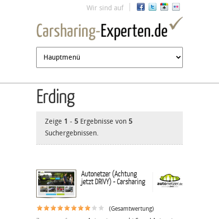
Jump to navigation
Wir sind auf
Erding
Zeige
1
-
5
Ergebnisse von
5
Suchergebnissen.
Autonetzer (Achtung
jetzt DRIVY) - Carsharing
(Gesamtwertung)