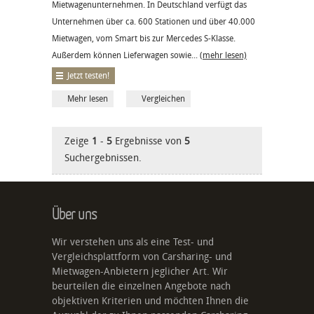
Mietwagenunternehmen. In Deutschland verfügt das
Unternehmen über ca. 600 Stationen und über 40.000
Mietwagen, vom Smart bis zur Mercedes S-Klasse.
Außerdem können Lieferwagen sowie...
(mehr lesen)
Jetzt testen!
Mehr lesen
Vergleichen
Zeige
1
-
5
Ergebnisse von
5
Suchergebnissen.
Über uns
Wir verstehen uns als eine Test- und
Vergleichsplattform von Carsharing- und
Mietwagen-Anbietern jeglicher Art. Wir
beurteilen die einzelnen Angebote nach
objektiven Kriterien und möchten Ihnen die