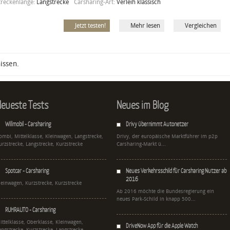
treckenlänge:
Langstrecke
Carsharing-Art:
Verleih klassisch
Jetzt testen!
Mehr lesen
Vergleichen
issen.
eueste Tests
Neues im Blog
Willmobil - Carsharing
Drivy übernimmt Autonetzer
ombi, Mittelklasse, Kleinwagen, Langstrecke,
Drivy, der europäische Marktführer im p2p
urzstrecke, Langstrecke, Kurzstrecke
Carsharing-Markt ü...
Spotcar - Carsharing
Neues Verkehrsschild für Carsharing Nutzer ab
2016
leinwagen, Kurzstrecke, Kurzstrecke
Ab 2016 möchte die Bundesregierung ein
neues Park-Schild in knapp 500...
RUHRAUTO - Carsharing
ittelklasse, Oberklasse, Kleinwagen,
DriveNow App für die Apple Watch