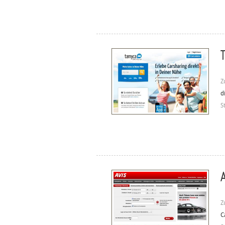
T
Z
d
S
A
Z
C