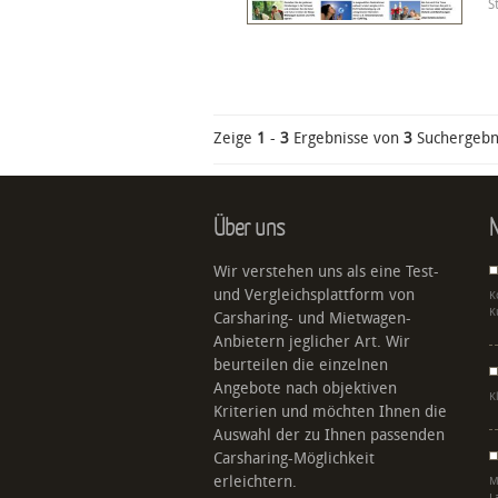
S
Zeige
1
-
3
Ergebnisse von
3
Suchergebn
Über uns
N
Wir verstehen uns als eine Test-
und Vergleichsplattform von
K
K
Carsharing- und Mietwagen-
Anbietern jeglicher Art. Wir
beurteilen die einzelnen
Angebote nach objektiven
K
Kriterien und möchten Ihnen die
Auswahl der zu Ihnen passenden
Carsharing-Möglichkeit
erleichtern.
M