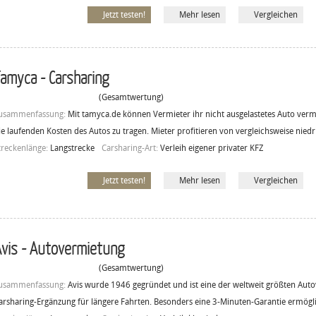
Jetzt testen!
Mehr lesen
Vergleichen
amyca - Carsharing
(Gesamtwertung)
usammenfassung:
Mit tamyca.de können Vermieter ihr nicht ausgelastetes Auto ver
ie laufenden Kosten des Autos zu tragen. Mieter profitieren von vergleichsweise niedr
treckenlänge:
Langstrecke
Carsharing-Art:
Verleih eigener privater KFZ
Jetzt testen!
Mehr lesen
Vergleichen
vis - Autovermietung
(Gesamtwertung)
usammenfassung:
Avis wurde 1946 gegründet und ist eine der weltweit größten Autov
arsharing-Ergänzung für längere Fahrten. Besonders eine 3-Minuten-Garantie ermögli