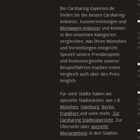
L
K
Bei Carsharing-Experten.de
finden Sie die besten Carsharing-
Anbieter, Autovermietungen und
Mietwagen-Anbieter
und können
C
in den einzelnen Kategorien
T
vergleichen, was Ihren Wünschen
L
und Vorstellungen entspricht.
K
Speziell unsere Preisbeispiele
und Kostenvergleiche unserer
Beispielfahrten machen einen
M
Vergleich auch über den Preis
L
möglich.
Für viele Städte haben wir
spezielle Städteseiten, wie z.B.
C
T
München
,
Hamburg
,
Berlin
,
L
Frankfurt
und viele mehr.
Zur
K
Carsharing Städteübersicht
. Zur
Übersicht über
spezielle
Mietangebote
in den Städten.
C