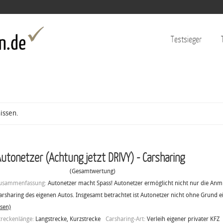
Jump to navigation
Testsieger
issen.
utonetzer (Achtung jetzt DRIVY) - Carsharing
(Gesamtwertung)
usammenfassung:
Autonetzer macht Spass! Autonetzer ermöglicht nicht nur die Anm
arsharing des eigenen Autos. Insgesamt betrachtet ist Autonetzer nicht ohne Grund e
esen)
treckenlänge:
Langstrecke, Kurzstrecke
Carsharing-Art:
Verleih eigener privater KFZ