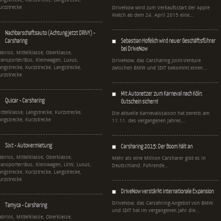
angstrecke, Kurzstrecke, Langstrecke,
urzstrecke
DriveNow wird zum Verkaufsstart der Apple
Watch ab dem 24. April 2015 eine...
Nachbarschaftsauto (Achtung jetzt DRIVY) -
Carsharing
Sebastian Hofelich wird neuer Geschäftsführer
bei DriveNow
abrios, Mittelklasse, Oberklasse,
ransporter/Bus, Kleinwagen, Luxus,
DriveNow, das Carsharing Joint-Venture
angstrecke, Kurzstrecke, Langstrecke,
zwischen BMW und SIXT bekommt einen...
urzstrecke
Mit Autonetzer zum Karneval nach Köln:
Quicar - Carsharing
Gutschein sichern!
ittelklasse, Langstrecke, Kurzstrecke,
Die aktuelle Karnevalssaison hat bereits am
angstrecke, Kurzstrecke
11.11. des vergangenen Jahres...
Sixt - Autovermietung
Carsharing 2015: Der Boom hält an
abrios, Mittelklasse, Oberklasse,
Mehr als eine Million Carsharer gibt es in
ransporter/Bus, Kleinwagen, LKW, Luxus,
Deutschland. Führende...
angstrecke, Kurzstrecke, Langstrecke,
urzstrecke
DriveNow verstärkt internationale Expansion
DriveNow, das Carsahring-Angebot von BMW
Tamyca - Carsharing
und SIXT hat im vergangenen Jahr die...
abrios, Mittelklasse, Oberklasse,