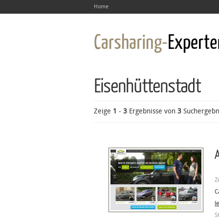
Home
Eisenhüttenstadt
Zeige
1
-
3
Ergebnisse von
3
Suchergebn
A
Z
C
l
S