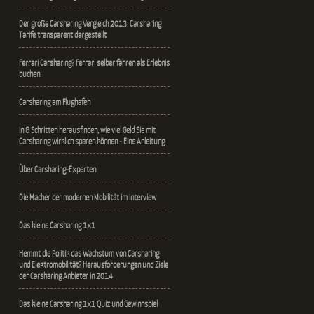
Der große Carsharing Vergleich 2013: Carsharing
Tarife transparent dargestellt
Ferrari Carsharing? Ferrari selber fahren als Erlebnis
buchen.
Carsharing am Flughafen
In 8 Schritten herausfinden, wie viel Geld Sie mit
Carsharing wirklich sparen können - Eine Anleitung
Über Carsharing-Experten
Die Macher der modernen Mobilität im Interview
Das kleine Carsharing 1x1
Hemmt die Politik das Wachstum von Carsharing
und Elektromobilität? Herausforderungen und Ziele
der Carsharing Anbieter in 2014
Das kleine Carsharing 1x1 Quiz und Gewinnspiel