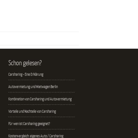
Schon gelesen?
Carsharing - Eine Erklärung
Autovermietung und Mietwagen Berlin
Kombination von Carsharing und Autovermietung
Vorteile und Nachteile von Carsharing
Für wen ist Carsharing geeignet?
Kostenvergleich: eigenes Auto / Carsharing