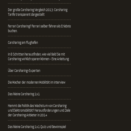
Der große Carsharing Vergleich 2013: Carsharing
Tarife transparent dargestellt
Ferrari Carsharing? Ferrari selber fahren als Erlebnis
buchen.
Carsharing am Flughafen
In 8 Schritten herausfinden, wie viel Geld Sie mit
Carsharing wirklich sparen können - Eine Anleitung
Über Carsharing-Experten
Die Macher der modernen Mobilität im Interview
Das kleine Carsharing 1x1
Hemmt die Politik das Wachstum von Carsharing
und Elektromobilität? Herausforderungen und Ziele
der Carsharing Anbieter in 2014
Das kleine Carsharing 1x1 Quiz und Gewinnspiel