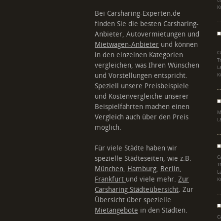
L
K
Bei Carsharing-Experten.de
finden Sie die besten Carsharing-
Anbieter, Autovermietungen und
Mietwagen-Anbieter
und können
C
in den einzelnen Kategorien
T
vergleichen, was Ihren Wünschen
L
und Vorstellungen entspricht.
K
Speziell unsere Preisbeispiele
und Kostenvergleiche unserer
Beispielfahrten machen einen
M
Vergleich auch über den Preis
L
möglich.
Für viele Städte haben wir
spezielle Städteseiten, wie z.B.
C
T
München
,
Hamburg
,
Berlin
,
L
Frankfurt
und viele mehr.
Zur
K
Carsharing Städteübersicht
. Zur
Übersicht über
spezielle
Mietangebote
in den Städten.
C