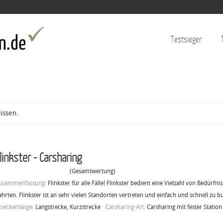
Jump to navigation
Testsieger
issen.
linkster - Carsharing
(Gesamtwertung)
usammenfassung:
Flinkster für alle Fälle! Flinkster bedient eine Vielzahl von Bedürfni
ahrten. Flinkster ist an sehr vielen Standorten vertreten und einfach und schnell zu b
treckenlänge:
Langstrecke, Kurzstrecke
Carsharing-Art:
Carsharing mit fester Station