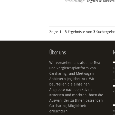
Streckenlänge:
Langstrecke, Kurzstre
Zeige
1
-
3
Ergebnisse von
3
Suchergebn
Über uns
N
Wir verstehen uns als eine Test-
und Vergleichsplattform von
K
K
Carsharing- und Mietwagen-
Anbietern jeglicher Art. Wir
beurteilen die einzelnen
Angebote nach objektiven
K
Kriterien und möchten Ihnen die
Auswahl der zu Ihnen passenden
Carsharing-Möglichkeit
erleichtern.
M