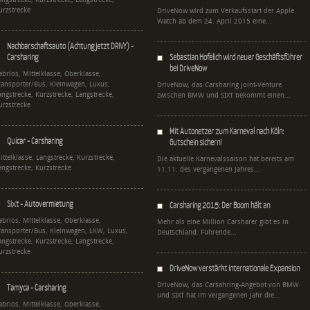
angstrecke, Kurzstrecke, Langstrecke,
urzstrecke
DriveNow wird zum Verkaufsstart der Apple
Watch ab dem 24. April 2015 eine...
Nachbarschaftsauto (Achtung jetzt DRIVY) -
Carsharing
Sebastian Hofelich wird neuer Geschäftsführer
bei DriveNow
abrios, Mittelklasse, Oberklasse,
ransporter/Bus, Kleinwagen, Luxus,
DriveNow, das Carsharing Joint-Venture
angstrecke, Kurzstrecke, Langstrecke,
zwischen BMW und SIXT bekommt einen...
urzstrecke
Mit Autonetzer zum Karneval nach Köln:
Quicar - Carsharing
Gutschein sichern!
ittelklasse, Langstrecke, Kurzstrecke,
Die aktuelle Karnevalssaison hat bereits am
angstrecke, Kurzstrecke
11.11. des vergangenen Jahres...
Sixt - Autovermietung
Carsharing 2015: Der Boom hält an
abrios, Mittelklasse, Oberklasse,
Mehr als eine Million Carsharer gibt es in
ransporter/Bus, Kleinwagen, LKW, Luxus,
Deutschland. Führende...
angstrecke, Kurzstrecke, Langstrecke,
urzstrecke
DriveNow verstärkt internationale Expansion
DriveNow, das Carsahring-Angebot von BMW
Tamyca - Carsharing
und SIXT hat im vergangenen Jahr die...
abrios, Mittelklasse, Oberklasse,