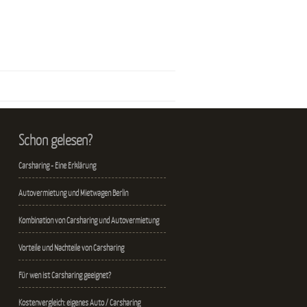
Schon gelesen?
Carsharing - Eine Erklärung
Autovermietung und Mietwagen Berlin
Kombination von Carsharing und Autovermietung
Vorteile und Nachteile von Carsharing
Für wen ist Carsharing geeignet?
Kostenvergleich: eigenes Auto / Carsharing