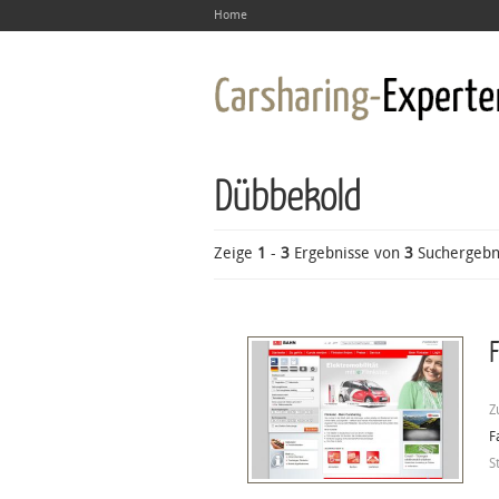
Home
Dübbekold
Zeige
1
-
3
Ergebnisse von
3
Suchergebn
F
Z
F
S