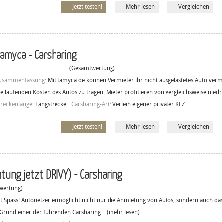
Jetzt testen!
Mehr lesen
Vergleichen
amyca - Carsharing
(Gesamtwertung)
usammenfassung:
Mit tamyca.de können Vermieter ihr nicht ausgelastetes Auto ver
ie laufenden Kosten des Autos zu tragen. Mieter profitieren von vergleichsweise niedr
treckenlänge:
Langstrecke
Carsharing-Art:
Verleih eigener privater KFZ
Jetzt testen!
Mehr lesen
Vergleichen
tung jetzt DRIVY) - Carsharing
ertung)
 Spass! Autonetzer ermöglicht nicht nur die Anmietung von Autos, sondern auch das
 Grund einer der führenden Carsharing...
(mehr lesen)