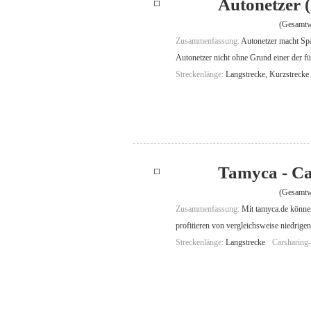
Autonetzer 
(Gesamtw
Zusammenfassung:
Autonetzer macht Spa
Autonetzer nicht ohne Grund einer der f
Streckenlänge:
Langstrecke, Kurzstrecke
Tamyca - Ca
(Gesamtw
Zusammenfassung:
Mit tamyca.de können
profitieren von vergleichsweise niedrigen
Streckenlänge:
Langstrecke
Carsharing