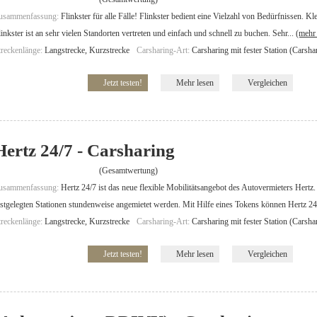
usammenfassung:
Flinkster für alle Fälle! Flinkster bedient eine Vielzahl von Bedürfnissen. Kl
linkster ist an sehr vielen Standorten vertreten und einfach und schnell zu buchen. Sehr...
(mehr 
treckenlänge:
Langstrecke, Kurzstrecke
Carsharing-Art:
Carsharing mit fester Station (Carsha
Jetzt testen!
Mehr lesen
Vergleichen
Hertz 24/7 - Carsharing
(Gesamtwertung)
usammenfassung:
Hertz 24/7 ist das neue flexible Mobilitätsangebot des Autovermieters Hertz
estgelegten Stationen stundenweise angemietet werden. Mit Hilfe eines Tokens können Hertz 24
treckenlänge:
Langstrecke, Kurzstrecke
Carsharing-Art:
Carsharing mit fester Station (Carsha
Jetzt testen!
Mehr lesen
Vergleichen