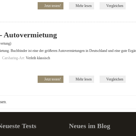
Jetzt testen!
Mehr lesen
Vergleichen
- Autovermietung
ertung)
tung. Buchbinder ist eine der größeren Autovermietungen in Deutschland und eine gute Ergän
Carsharing-Art:
Verleih klassisch
Jetzt testen!
Mehr lesen
Vergleichen
sen.
Neueste Tests
Neues im Blog