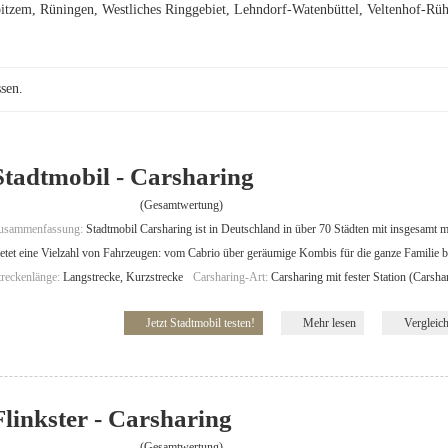
oitzem, Rüningen, Westliches Ringgebiet, Lehndorf-Watenbüttel, Veltenhof-R
sen.
Stadtmobil - Carsharing
(Gesamtwertung)
usammenfassung:
Stadtmobil Carsharing ist in Deutschland in über 70 Städten mit insgesamt m
ietet eine Vielzahl von Fahrzeugen: vom Cabrio über geräumige Kombis für die ganze Familie b
treckenlänge:
Langstrecke, Kurzstrecke
Carsharing-Art:
Carsharing mit fester Station (Carsha
Jetzt Stadtmobil testen!
Mehr lesen
Vergleic
Flinkster - Carsharing
(Gesamtwertung)