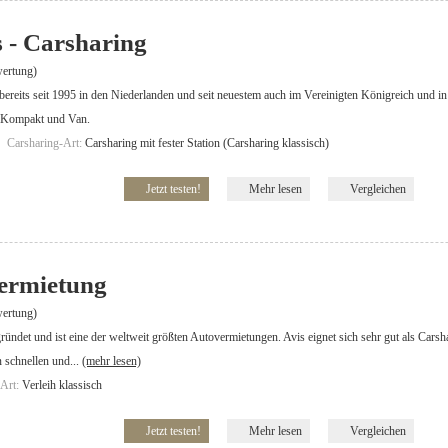
 - Carsharing
ertung)
bereits seit 1995 in den Niederlanden und seit neuestem auch im Vereinigten Königreich und in
n Kompakt und Van.
Carsharing-Art:
Carsharing mit fester Station (Carsharing klassisch)
Jetzt testen!
Mehr lesen
Vergleichen
vermietung
ertung)
ündet und ist eine der weltweit größten Autovermietungen. Avis eignet sich sehr gut als Cars
 schnellen und...
(mehr lesen)
-Art:
Verleih klassisch
Jetzt testen!
Mehr lesen
Vergleichen