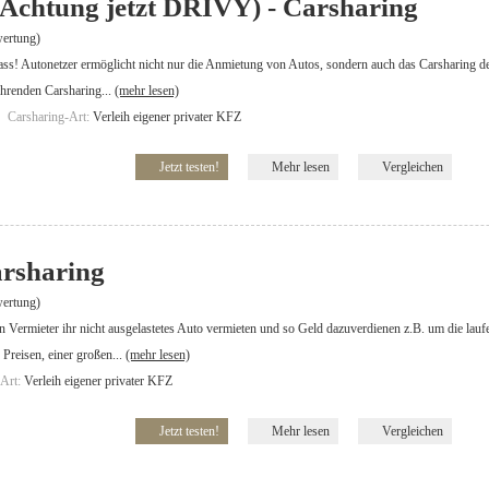
(Achtung jetzt DRIVY) - Carsharing
ertung)
ss! Autonetzer ermöglicht nicht nur die Anmietung von Autos, sondern auch das Carsharing des
ührenden Carsharing...
(mehr lesen)
Carsharing-Art:
Verleih eigener privater KFZ
Jetzt testen!
Mehr lesen
Vergleichen
rsharing
ertung)
 Vermieter ihr nicht ausgelastetes Auto vermieten und so Geld dazuverdienen z.B. um die lauf
 Preisen, einer großen...
(mehr lesen)
-Art:
Verleih eigener privater KFZ
Jetzt testen!
Mehr lesen
Vergleichen