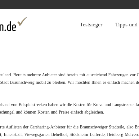
Jump to navigation
Testsieger
Tipps und
uland. Bereits mehrere Anbieter sind bereits mit ausreichend Fahrzeugen vor Or
 Stadt Braunschweig mobil zu bleiben. Wir möchten Ihnen es einfach machen d
nhand von Beispielstrecken haben wir die Kosten für Kurz- und Langstreckenf
chungel und können Kosten und Preise einfach abgleichen.
ierte Auflisten der Carsharing-Anbieter für die Braunschweiger Stadteile, als
t, Innenstadt, Viewegsgarten-Bebelhof, Stöckheim-Leiferde, Heidberg-Melver