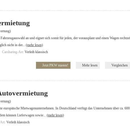
vermietung
ertung)
ße Fahrzeugauswahl an und eignet sich somit für jeden, der vorausplant und einen Wagen rechtze
ich nicht in der...
(mehr lesen)
Carsharing-Art:
Verleih klassisch
Jetzt PKW mieten!
Mehr lesen
Vergleichen
Autovermietung
ertung)
ößte europäische Mietwagenunternehmen. In Deutschland verfügt das Unternehmen über ca. 60
rdem können Lieferwagen sowie...
(mehr lesen)
-Art:
Verleih klassisch