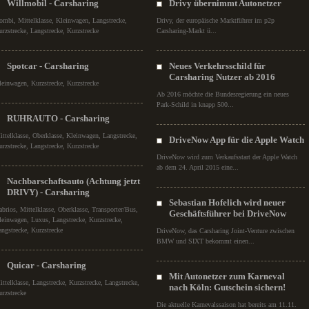
Willmobil - Carsharing
Drivy übernimmt Autonetzer
ombi, Mittelklasse, Kleinwagen, Langstrecke,
Drivy, der europäische Marktführer im p2p
urzstrecke, Langstrecke, Kurzstrecke
Carsharing-Markt ü...
Spotcar - Carsharing
Neues Verkehrsschild für
Carsharing Nutzer ab 2016
leinwagen, Kurzstrecke, Kurzstrecke
Ab 2016 möchte die Bundesregierung ein neues
Park-Schild in knapp 500...
RUHRAUTO - Carsharing
ittelklasse, Oberklasse, Kleinwagen, Langstrecke,
DriveNow App für die Apple Watch
urzstrecke, Langstrecke, Kurzstrecke
DriveNow wird zum Verkaufsstart der Apple Watch
ab dem 24. April 2015 eine...
Nachbarschaftsauto (Achtung jetzt
DRIVY) - Carsharing
Sebastian Hofelich wird neuer
abrios, Mittelklasse, Oberklasse, Transporter/Bus,
Geschäftsführer bei DriveNow
leinwagen, Luxus, Langstrecke, Kurzstrecke,
angstrecke, Kurzstrecke
DriveNow, das Carsharing Joint-Venture zwischen
BMW und SIXT bekommt einen...
Quicar - Carsharing
Mit Autonetzer zum Karneval
ittelklasse, Langstrecke, Kurzstrecke, Langstrecke,
nach Köln: Gutschein sichern!
urzstrecke
Die aktuelle Karnevalssaison hat bereits am 11.11.