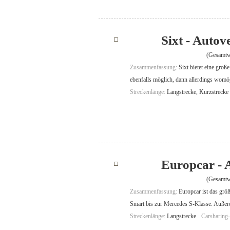
Sixt - Auto
(Gesamtw
Zusammenfassung:
Sixt bietet eine gro
ebenfalls möglich, dann allerdings womögl
Streckenlänge:
Langstrecke, Kurzstrecke
Europcar - 
(Gesamtw
Zusammenfassung:
Europcar ist das gr
Smart bis zur Mercedes S-Klasse. Auße
Streckenlänge:
Langstrecke
Carsharing