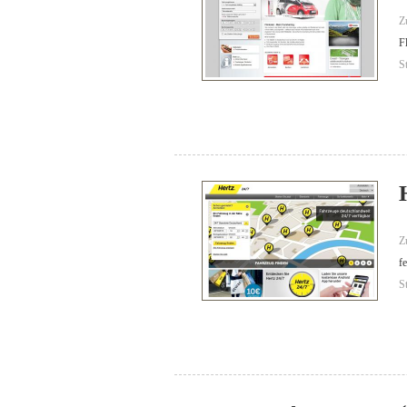
Z
F
S
Z
f
S