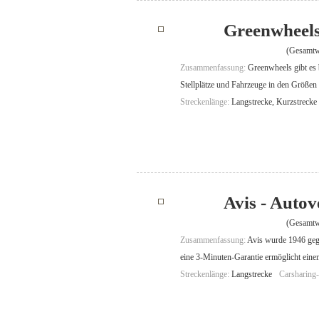
Greenwheels
(Gesamtw
Zusammenfassung:
Greenwheels gibt es 
Stellplätze und Fahrzeuge in den Größe
Streckenlänge:
Langstrecke, Kurzstrecke
Avis - Auto
(Gesamtw
Zusammenfassung:
Avis wurde 1946 gegr
eine 3-Minuten-Garantie ermöglicht einen
Streckenlänge:
Langstrecke
Carsharing