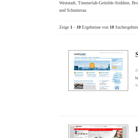
Weststadt, Timmerlah-Geitelde-Stiddien, Br
und Schunterau.
Zeige
1
-
10
Ergebnisse von
10
Suchergebnis
Z
b
S