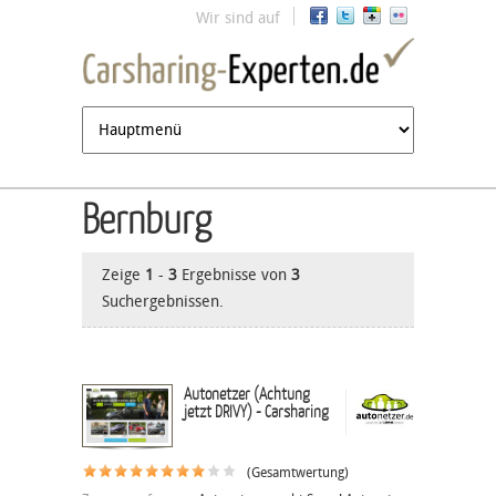
Jump to navigation
Wir sind auf
Bernburg
Zeige
1
-
3
Ergebnisse von
3
Suchergebnissen.
Autonetzer (Achtung
jetzt DRIVY) - Carsharing
(Gesamtwertung)