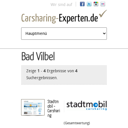
Jump to navigation
Wir sind auf
Bad Vilbel
Zeige
1
-
4
Ergebnisse von
4
Suchergebnissen.
Stadtm
obil -
Carshari
ng
(Gesamtwertung)