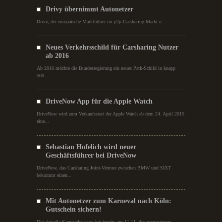
Drivy übernimmt Autonetzer
Drivy, der europäische Marktführer im p2p Carsharing-Markt ü...
Neues Verkehrsschild für Carsharing Nutzer
ab 2016
Ab 2016 möchte die Bundesregierung ein neues Park-Schild in knapp
500...
DriveNow App für die Apple Watch
DriveNow wird zum Verkaufsstart der Apple Watch ab dem 24. April 2015
eine...
Sebastian Hofelich wird neuer
Geschäftsführer bei DriveNow
DriveNow, das Carsharing Joint-Venture zwischen BMW und SIXT
bekommt einen...
Mit Autonetzer zum Karneval nach Köln:
Gutschein sichern!
Die aktuelle Karnevalssaison hat bereits am 11.11. des vergangenen