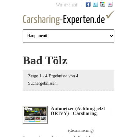
Jump to navigation
Wir sind auf
Bad Tölz
Zeige
1
-
4
Ergebnisse von
4
Suchergebnissen.
Autonetzer (Achtung jetzt
DRIVY) - Carsharing
(Gesamtwertung)