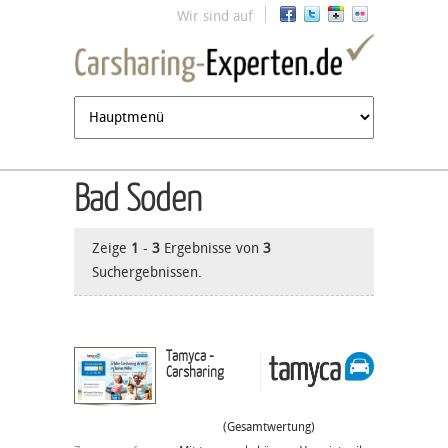
Jump to navigation
Wir sind auf
Bad Soden
Zeige
1
-
3
Ergebnisse von
3
Suchergebnissen.
Tamyca -
Carsharing
(Gesamtwertung)