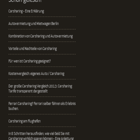
Carsharing - Eine Erklärung
Autovermietung und Mietwagen Berlin
Kombination von Carsharing und Autovermietung
Vorteile und Nachteile von Carsharing
Für wen ist Carsharing geeignet?
Kostenvergleich: eigenes Auto / Carsharing
Der große Carsharing Vergleich 2013: Carsharing
Tarife transparent dargestellt
Ferrari Carsharing? Ferrari selber fahren als Erlebnis
buchen.
Carsharing am Flughafen
In 8 Schritten herausfinden, wie viel Geld Sie mit
Carsharing wirklich sparen können - Eine Anleitung