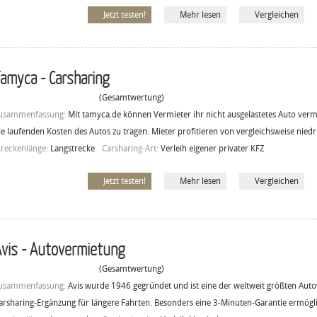
Jetzt testen!
Mehr lesen
Vergleichen
amyca - Carsharing
(Gesamtwertung)
usammenfassung:
Mit tamyca.de können Vermieter ihr nicht ausgelastetes Auto ver
ie laufenden Kosten des Autos zu tragen. Mieter profitieren von vergleichsweise niedr
treckenlänge:
Langstrecke
Carsharing-Art:
Verleih eigener privater KFZ
Jetzt testen!
Mehr lesen
Vergleichen
vis - Autovermietung
(Gesamtwertung)
usammenfassung:
Avis wurde 1946 gegründet und ist eine der weltweit größten Autov
arsharing-Ergänzung für längere Fahrten. Besonders eine 3-Minuten-Garantie ermögli