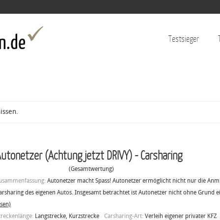
Jump to navigation
Testsieger
issen.
utonetzer (Achtung jetzt DRIVY) - Carsharing
(Gesamtwertung)
usammenfassung:
Autonetzer macht Spass! Autonetzer ermöglicht nicht nur die Anm
arsharing des eigenen Autos. Insgesamt betrachtet ist Autonetzer nicht ohne Grund e
esen)
treckenlänge:
Langstrecke, Kurzstrecke
Carsharing-Art:
Verleih eigener privater KFZ