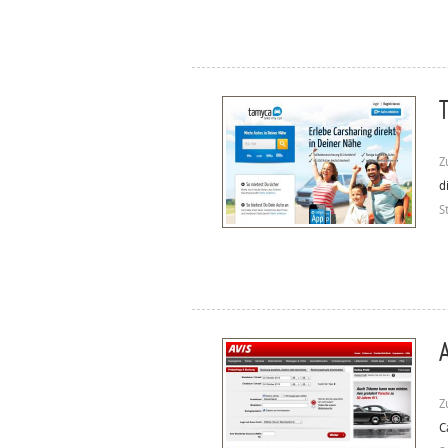
T
Z
d
S
A
Z
C