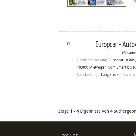
S
Europcar - Auto
(Gesamtw
Zusammenfassung:
Europcar ist da
40.000 Mietwagen, vom Smart bis zu
Streckenlänge:
Langstrecke
Carshar
Zeige
1
-
4
Ergebnisse von
4
Suchergebn
Über uns
N