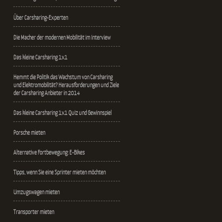
Über Carsharing-Experten
Die Macher der modernen Mobilität im Interview
Das kleine Carsharing 1x1
Hemmt die Politik das Wachstum von Carsharing
und Elektromobilität? Herausforderungen und Ziele
der Carsharing Anbieter in 2014
Das kleine Carsharing 1x1 Quiz und Gewinnspiel
Porsche mieten
Alternative Fortbewegung: E-Bikes
Tipps, wenn Sie eine Sprinter mieten möchten
Umzugswagen mieten
Transporter mieten