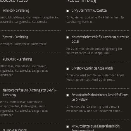
Willmobil - Carsharing
Drivy übernimmt Autonetzer
ombi, Mittelklasse, Kleinwagen, Langstrecke,
Drivy, der europäische Marktführer im p2p
urzstrecke, Langstrecke, Kurzstrecke
Carsharing-Markt ü...
Spotcar - Carsharing
Neues Verkehrsschild für Carsharing Nutzer ab
2016
leinwagen, Kurzstrecke, Kurzstrecke
Ab 2016 möchte die Bundesregierung ein
neues Park-Schild in knapp 500...
RUHRAUTO - Carsharing
ittelklasse, Oberklasse, Kleinwagen,
DriveNow App für die Apple Watch
angstrecke, Kurzstrecke, Langstrecke,
urzstrecke
DriveNow wird zum Verkaufsstart der Apple
Watch ab dem 24. April 2015 eine...
Nachbarschaftsauto (Achtung jetzt DRIVY) -
Carsharing
Sebastian Hofelich wird neuer Geschäftsführer
bei DriveNow
abrios, Mittelklasse, Oberklasse,
ransporter/Bus, Kleinwagen, Luxus,
DriveNow, das Carsharing Joint-Venture
angstrecke, Kurzstrecke, Langstrecke,
zwischen BMW und SIXT bekommt einen...
urzstrecke
Mit Autonetzer zum Karneval nach Köln:
Quicar - Carsharing
Gutschein sichern!