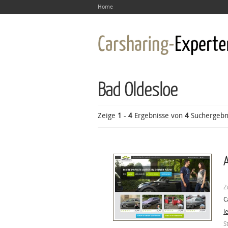
Home
Bad Oldesloe
Zeige
1
-
4
Ergebnisse von
4
Suchergebn
A
Z
C
l
S