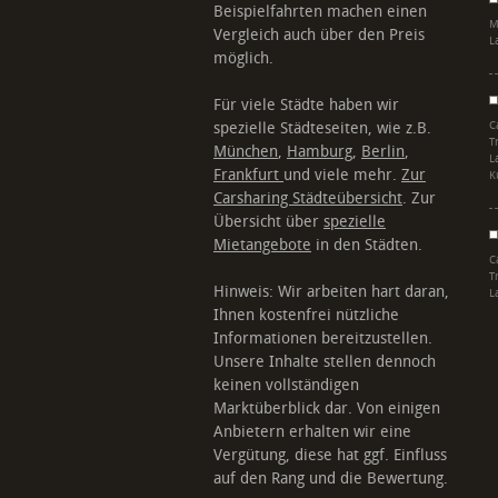
Beispielfahrten machen einen
M
Vergleich auch über den Preis
L
möglich.
Für viele Städte haben wir
spezielle Städteseiten, wie z.B.
C
T
München
,
Hamburg
,
Berlin
,
L
Frankfurt
und viele mehr.
Zur
K
Carsharing Städteübersicht
. Zur
Übersicht über
spezielle
Mietangebote
in den Städten.
C
T
Hinweis: Wir arbeiten hart daran,
L
Ihnen kostenfrei nützliche
Informationen bereitzustellen.
Unsere Inhalte stellen dennoch
keinen vollständigen
Marktüberblick dar. Von einigen
Anbietern erhalten wir eine
Vergütung, diese hat ggf. Einfluss
auf den Rang und die Bewertung.