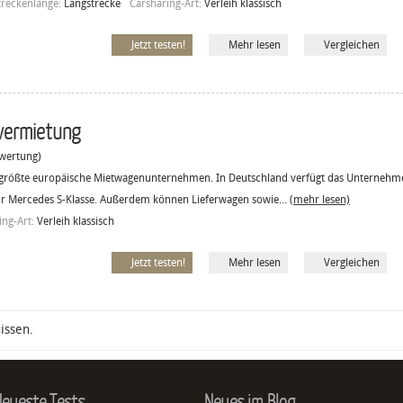
treckenlänge:
Langstrecke
Carsharing-Art:
Verleih klassisch
Jetzt testen!
Mehr lesen
Vergleichen
vermietung
ertung)
s größte europäische Mietwagenunternehmen. In Deutschland verfügt das Unternehme
r Mercedes S-Klasse. Außerdem können Lieferwagen sowie...
(mehr lesen)
ing-Art:
Verleih klassisch
Jetzt testen!
Mehr lesen
Vergleichen
issen.
eueste Tests
Neues im Blog