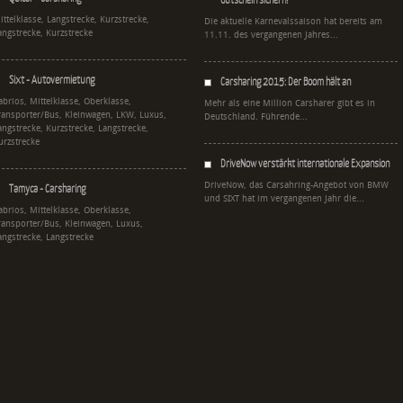
ittelklasse, Langstrecke, Kurzstrecke,
Die aktuelle Karnevalssaison hat bereits am
angstrecke, Kurzstrecke
11.11. des vergangenen Jahres...
Sixt - Autovermietung
Carsharing 2015: Der Boom hält an
abrios, Mittelklasse, Oberklasse,
Mehr als eine Million Carsharer gibt es in
ransporter/Bus, Kleinwagen, LKW, Luxus,
Deutschland. Führende...
angstrecke, Kurzstrecke, Langstrecke,
urzstrecke
DriveNow verstärkt internationale Expansion
DriveNow, das Carsahring-Angebot von BMW
Tamyca - Carsharing
und SIXT hat im vergangenen Jahr die...
abrios, Mittelklasse, Oberklasse,
ransporter/Bus, Kleinwagen, Luxus,
angstrecke, Langstrecke