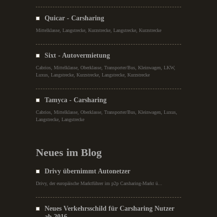
Quicar - Carsharing
Mittelklasse, Langstrecke, Kurzstrecke, Langstrecke, Kurzstrecke
Sixt - Autovermietung
Cabrios, Mittelklasse, Oberklasse, Transporter/Bus, Kleinwagen, LKW,
Luxus, Langstrecke, Kurzstrecke, Langstrecke, Kurzstrecke
Tamyca - Carsharing
Cabrios, Mittelklasse, Oberklasse, Transporter/Bus, Kleinwagen, Luxus,
Langstrecke, Langstrecke
Neues im Blog
Drivy übernimmt Autonetzer
Drivy, der europäische Marktführer im p2p Carsharing-Markt ü...
Neues Verkehrsschild für Carsharing Nutzer
ab 2016