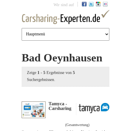
Jump to navigation
Wir sind auf
Bad Oeynhausen
Zeige
1
-
5
Ergebnisse von
5
Suchergebnissen.
Tamyca -
Carsharing
(Gesamtwertung)