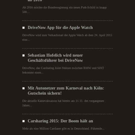
Ab 2016 möchte die Bundesregierung ein neues Park-Schild in knapp
500...
DriveNow App für die Apple Watch
DriveNow wird zum Verkaufsstart der Apple Watch ab dem 24. April 2015
eine...
Sebastian Hofelich wird neuer
Geschäftsführer bei DriveNow
DriveNow, das Carsharing Joint-Venture zwischen BMW und SIXT
bekommt einen...
Mit Autonetzer zum Karneval nach Köln:
Gutschein sichern!
Die aktuelle Karnevalssaison hat bereits am 11.11. des vergangenen
Jahres...
Carsharing 2015: Der Boom hält an
Mehr als eine Million Carsharer gibt es in Deutschland. Führende...