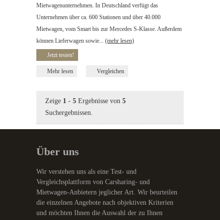
Mietwagenunternehmen. In Deutschland verfügt das
Unternehmen über ca. 600 Stationen und über 40.000
Mietwagen, vom Smart bis zur Mercedes S-Klasse. Außerdem
können Lieferwagen sowie...
(mehr lesen)
Jetzt testen!
Mehr lesen
Vergleichen
Zeige
1
-
5
Ergebnisse von
5
Suchergebnissen.
Über uns
Wir verstehen uns als eine Test- und
Vergleichsplattform von Carsharing- und
Mietwagen-Anbietern jeglicher Art. Wir beurteilen
die einzelnen Angebote nach objektiven Kriterien
und möchten Ihnen die Auswahl der zu Ihnen