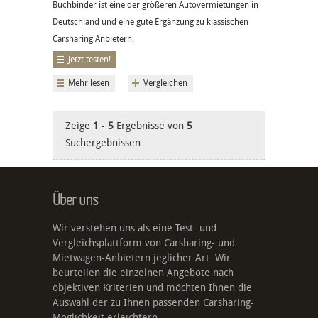
Buchbinder ist eine der größeren Autovermietungen in
Deutschland und eine gute Ergänzung zu klassischen
Carsharing Anbietern.
Jetzt testen!
Mehr lesen
Vergleichen
Zeige
1
-
5
Ergebnisse von
5
Suchergebnissen.
Über uns
Wir verstehen uns als eine Test- und
Vergleichsplattform von Carsharing- und
Mietwagen-Anbietern jeglicher Art. Wir
beurteilen die einzelnen Angebote nach
objektiven Kriterien und möchten Ihnen die
Auswahl der zu Ihnen passenden Carsharing-
Möglichkeit erleichtern.