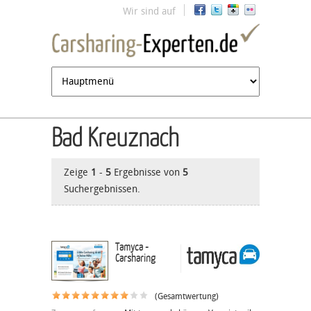
Jump to navigation
Wir sind auf
Bad Kreuznach
Zeige
1
-
5
Ergebnisse von
5
Suchergebnissen.
Tamyca -
Carsharing
(Gesamtwertung)